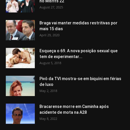
no Misfits 22
August 27, 2025
Braga vai manter medidas restritivas por
mais 15 dias
April 29, 2020
Esqueça o 69. A nova posição sexual que
tem de experimentar...
August 5, 2018
Pivô da TVI mostra-se em biquíni em férias
de luxo
May 2, 2018
Bracarense morre em Caminha após
acidente de mota na A28
May 8, 2022