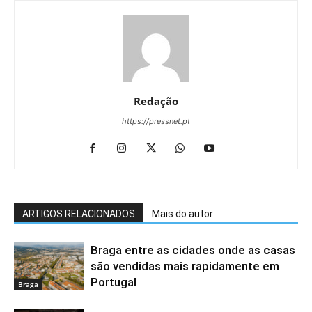
Redação
https://pressnet.pt
ARTIGOS RELACIONADOS
Mais do autor
Braga entre as cidades onde as casas
são vendidas mais rapidamente em
Portugal
Braga