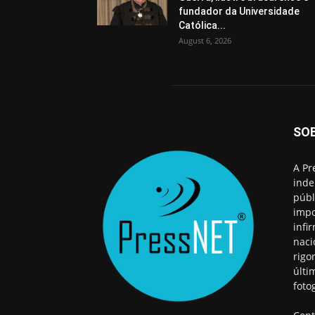
fundador da Universidade
Católica...
August 6, 2026
SO
A Pr
inde
públ
impo
infi
naci
rigo
últi
foto