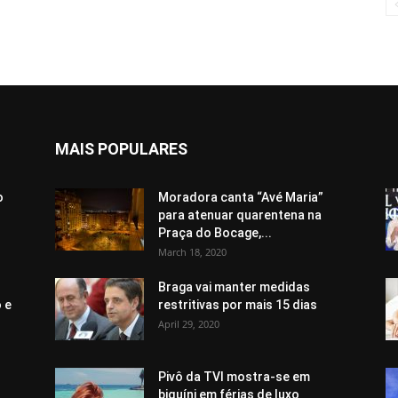
MAIS POPULARES
o
Moradora canta “Avé Maria”
para atenuar quarentena na
Praça do Bocage,...
March 18, 2020
Braga vai manter medidas
 e
restritivas por mais 15 dias
April 29, 2020
Pivô da TVI mostra-se em
biquíni em férias de luxo