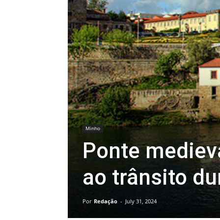
Minho
Ponte medieva
ao trânsito d
Por
Redação
-
July 31, 2024