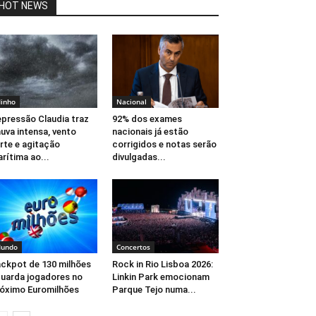
HOT NEWS
inho
Nacional
pressão Claudia traz
92% dos exames
uva intensa, vento
nacionais já estão
rte e agitação
corrigidos e notas serão
rítima ao...
divulgadas...
undo
Concertos
ckpot de 130 milhões
Rock in Rio Lisboa 2026:
uarda jogadores no
Linkin Park emocionam
óximo Euromilhões
Parque Tejo numa...