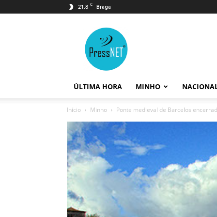
C
21.8
Braga
PressNET
ÚLTIMA HORA
MINHO
NACIONA
Início
Minho
Ponte medieval de Barcelos encerrad