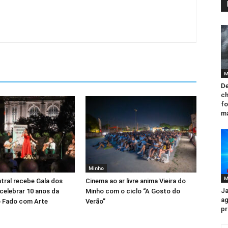
M
De
ch
fo
ma
Minho
M
tral recebe Gala dos
Cinema ao ar livre anima Vieira do
Ja
celebrar 10 anos da
Minho com o ciclo “A Gosto do
ag
 Fado com Arte
Verão”
pr