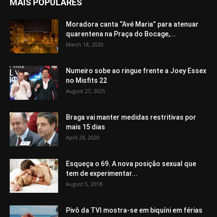
MAIS POPULARES
Moradora canta “Avé Maria” para atenuar
quarentena na Praça do Bocage,...
March 18, 2020
Numeiro sobe ao ringue frente a Joey Essex
no Misfits 22
August 27, 2025
Braga vai manter medidas restritivas por
mais 15 dias
April 29, 2020
Esqueça o 69. A nova posição sexual que
tem de experimentar...
August 5, 2018
Pivô da TVI mostra-se em biquíni em férias