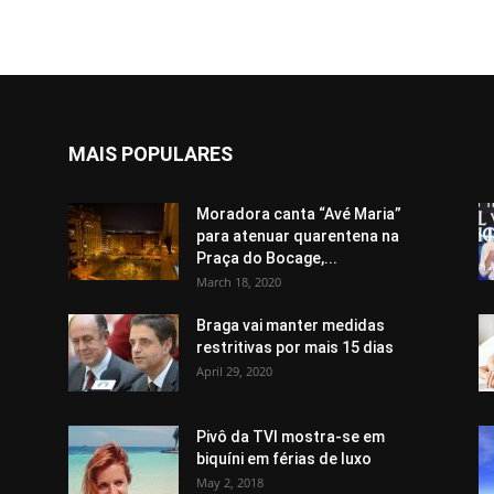
MAIS POPULARES
Moradora canta “Avé Maria”
para atenuar quarentena na
Praça do Bocage,...
March 18, 2020
Braga vai manter medidas
restritivas por mais 15 dias
April 29, 2020
Pivô da TVI mostra-se em
biquíni em férias de luxo
May 2, 2018