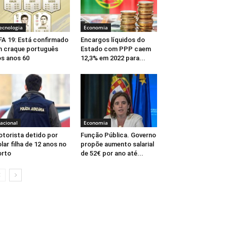
ecnologia
Economia
FA 19: Está confirmado
Encargos líquidos do
 craque português
Estado com PPP caem
s anos 60
12,3% em 2022 para...
acional
Economia
torista detido por
Função Pública. Governo
olar filha de 12 anos no
propõe aumento salarial
orto
de 52€ por ano até...