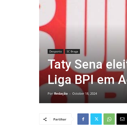
Desporto
SC Braga
Taty Sena ele
Liga BPI em 
Por
Redação
-
October 18, 2024
Partihar