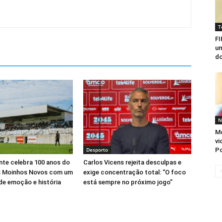
T
FI
um
do
N
Mo
vi
P
Desporto
nte celebra 100 anos do
Carlos Vicens rejeita desculpas e
s Moinhos Novos com um
exige concentração total: “O foco
 de emoção e história
está sempre no próximo jogo”