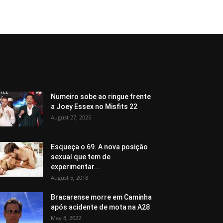
Numeiro sobe ao ringue frente
a Joey Essex no Misfits 22
August 27, 2025
Esqueça o 69. A nova posição
sexual que tem de
experimentar...
August 5, 2018
Bracarense morre em Caminha
após acidente de mota na A28
May 8, 2022