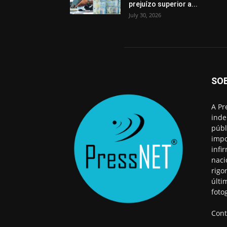
prejuízo superior a...
July 30, 2026
SO
A Pr
inde
públ
impo
infi
naci
rigo
últi
foto
Cont