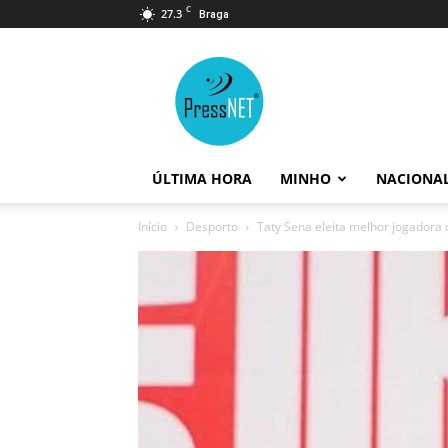
C
27.3
Braga
PressNET
ÚLTIMA HORA
MINHO
NACIONA
Início
Desporto
Taty Sena eleita melhor jogadora