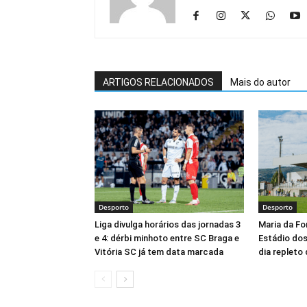
ARTIGOS RELACIONADOS
Mais do autor
Desporto
Desporto
Liga divulga horários das jornadas 3
Maria da Fo
e 4: dérbi minhoto entre SC Braga e
Estádio do
Vitória SC já tem data marcada
dia repleto