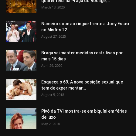
quarentena na Praça do Bocage,...
March 18, 2020
Numeiro sobe ao ringue frente a Joey Essex
no Misfits 22
August 27, 2025
Braga vai manter medidas restritivas por
mais 15 dias
April 29, 2020
Esqueça o 69. A nova posição sexual que
tem de experimentar...
August 5, 2018
Pivô da TVI mostra-se em biquíni em férias
de luxo
May 2, 2018