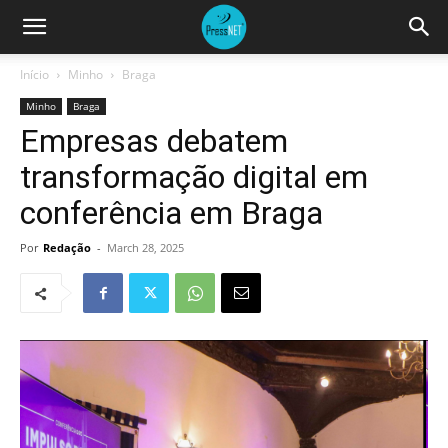
Início
Minho
Braga
Minho
Braga
Empresas debatem
transformação digital em
conferência em Braga
Por
Redação
-
March 28, 2025