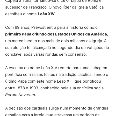
Capela Sistina, tornando-se o 267.º bispo de Roma e
sucessor de Francisco. O novo líder da Igreja Católica
escolheu o nome
Leão XIV
.
Com 69 anos, Prevost entra para a história como o
primeiro Papa oriundo dos Estados Unidos da América
,
um marco inédito nos mais de dois mil anos da Igreja. A
sua eleição foi alcançada no segundo dia de votações do
conclave, após várias rondas sem consenso.
A escolha do nome Leão XIV remete para uma linhagem
pontifícia com raízes fortes na tradição católica, sendo o
último Papa com este nome Leão XIII, que pontificou
entre 1878 e 1903, conhecido pela sua encíclica social
Rerum Novarum
.
A decisão dos cardeais surge num momento de grandes
desafios para a Igreja, que atravessa um período de