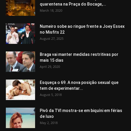
quarentena na Praça do Bocage,...
March 18, 2020
Numeiro sobe ao ringue frente a Joey Essex
no Misfits 22
August 27, 2025
Braga vai manter medidas restritivas por
mais 15 dias
April 29, 2020
Esqueça o 69. A nova posição sexual que
tem de experimentar...
August 5, 2018
Pivô da TVI mostra-se em biquíni em férias
de luxo
May 2, 2018