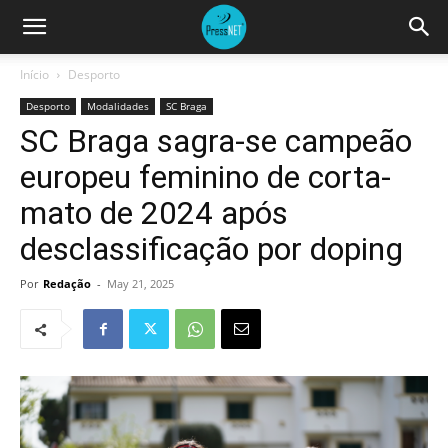
Início
Desporto
Desporto
Modalidades
SC Braga
SC Braga sagra-se campeão
europeu feminino de corta-
mato de 2024 após
desclassificação por doping
Por
Redação
-
May 21, 2025