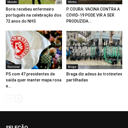
Mundo
Minho
Boris recebeu enfermeiro
P. COURA: VACINA CONTRA A
português na celebração dos
COVID-19 PODE VIR A SER
72 anos do NHS
PRODUZIDA...
Nacional
Braga
PS com 47 presidentes de
Braga diz adeus às trotinetes
saída quer manter mapa rosa
partilhadas
e...
SELEÇÃO