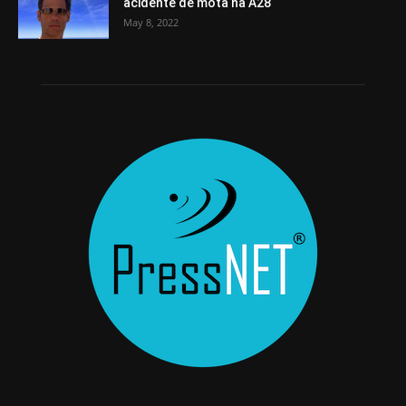
acidente de mota na A28
May 8, 2022