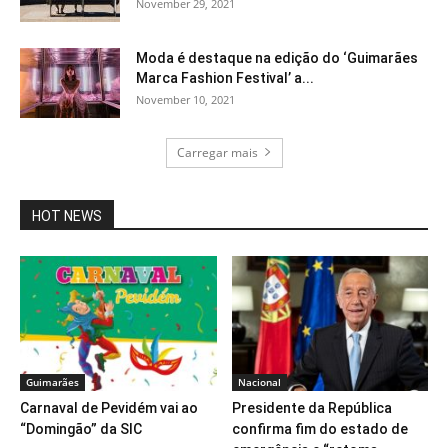
November 29, 2021
Moda é destaque na edição do ‘Guimarães
Marca Fashion Festival’ a...
November 10, 2021
Carregar mais
HOT NEWS
Guimarães
Nacional
Carnaval de Pevidém vai ao
Presidente da República
“Domingão” da SIC
confirma fim do estado de