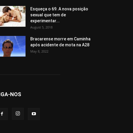
Esqueça o 69. A nova posição
sexual que tem de
experimentar...
August 5, 2018
Bracarense morre em Caminha
após acidente de mota na A28
May 8, 2022
IGA-NOS