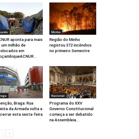
undo
Minho
NUR aponta para mais
Região do Minho
 um milhão de
registou 372 incêndios
eslocados em
no primeiro Semestre
oçambiqueACNUR...
raga
Nacional
enção, Braga: Rua
Programa do XXV
inta da Armada volta a
Governo Constitucional
cerrar esta sexta-feira
começa a ser debatido
na Assembleia...