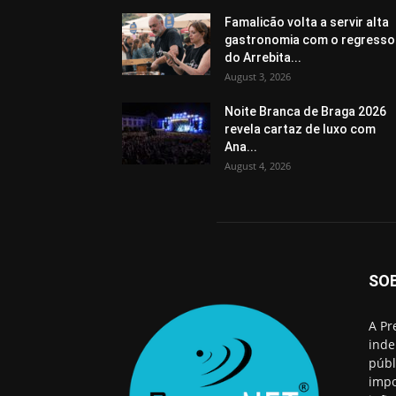
Famalicão volta a servir alta
gastronomia com o regresso
do Arrebita...
August 3, 2026
Noite Branca de Braga 2026
revela cartaz de luxo com
Ana...
August 4, 2026
SO
A Pr
inde
públ
impo