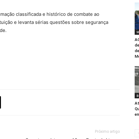
rmação classificada e histórico de combate ao
ituição e levanta sérias questões sobre segurança
de.
M
AC
de
d
M
B
At
Qu
en
Próximo artigo