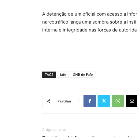
A detenção de um oficial com acesso a info
narcotráfico lança uma sombra sobre a inst
interna e integridade nas forças de autorida
TAGS
fafe
GNR de Fafe
Partihar
Artigo anterior