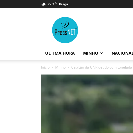
C
27.3
Braga
PressNET
ÚLTIMA HORA
MINHO
NACIONA
Início
Minho
Capitão da GNR detido com tonelada