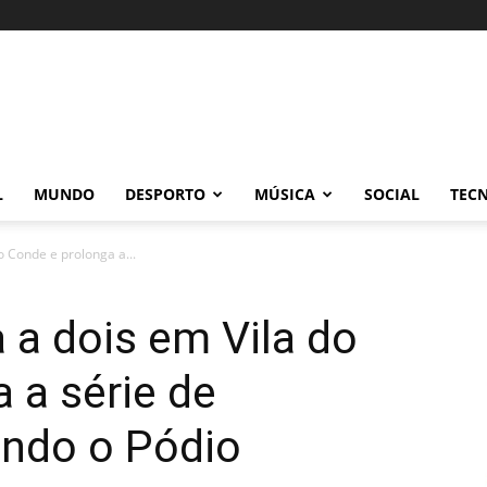
L
MUNDO
DESPORTO
MÚSICA
SOCIAL
TEC
 Conde e prolonga a...
a dois em Vila do
 a série de
ando o Pódio