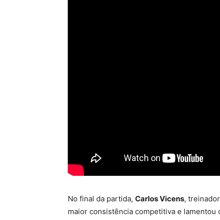
No final da partida,
Carlos Vicens
, treinado
maior consistência competitiva e lamentou 