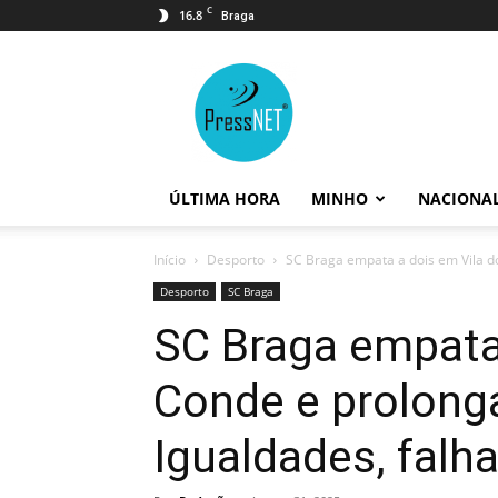
C
16.8
Braga
PressNET
ÚLTIMA HORA
MINHO
NACIONA
Início
Desporto
SC Braga empata a dois em Vila do
Desporto
SC Braga
SC Braga empata 
Conde e prolonga
Igualdades, falh