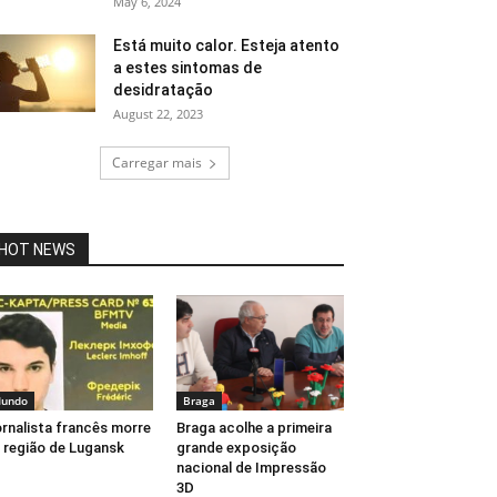
May 6, 2024
Está muito calor. Esteja atento
a estes sintomas de
desidratação
August 22, 2023
Carregar mais
HOT NEWS
undo
Braga
rnalista francês morre
Braga acolhe a primeira
 região de Lugansk
grande exposição
nacional de Impressão
3D