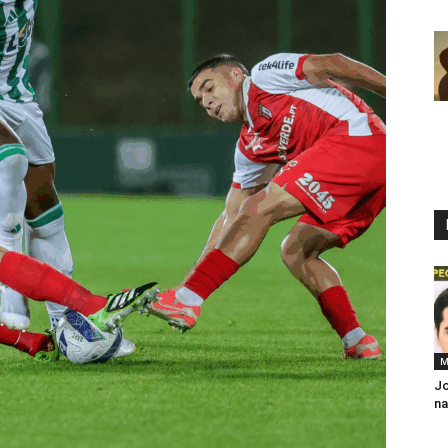
M
Jo
na