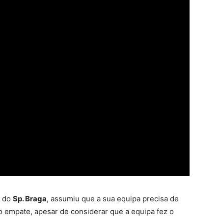
r do
Sp. Braga
, assumiu que a sua equipa precisa de
o empate, apesar de considerar que a equipa fez o