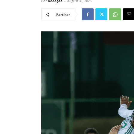
Por
Redação
-
August 31, 2025
Partihar