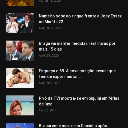
March 18, 2020
Numeiro sobe ao ringue frente a Joey Essex
no Misfits 22
August 27, 2025
Braga vai manter medidas restritivas por
mais 15 dias
April 29, 2020
Esqueça o 69. A nova posição sexual que
tem de experimentar...
August 5, 2018
Pivô da TVI mostra-se em biquíni em férias
de luxo
May 2, 2018
Bracarense morre em Caminha após