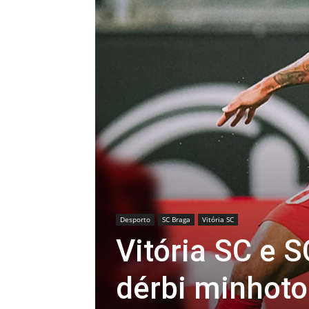
Desporto
SC Braga
Vitória SC
Vitória SC e
dérbi minhoto