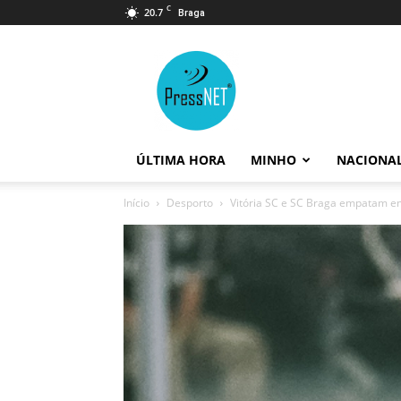
C
20.7
Braga
PressNET
ÚLTIMA HORA
MINHO
NACIONA
Início
Desporto
Vitória SC e SC Braga empatam em