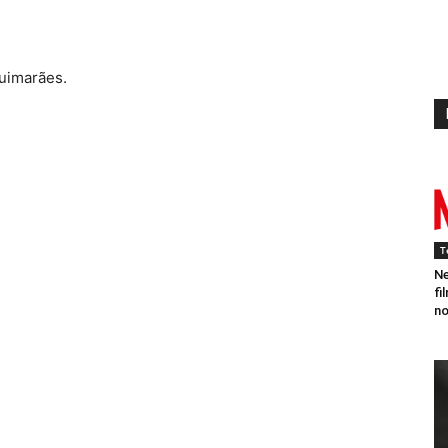
uimarães.
T
Ne
fi
no