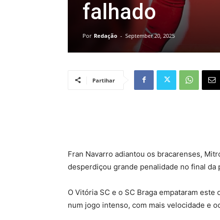
falhado
Por
Redação
-
September 20, 2025
Partihar
Fran Navarro adiantou os bracarenses, Mitr
desperdiçou grande penalidade no final da 
O Vitória SC e o SC Braga empataram este do
num jogo intenso, com mais velocidade e o