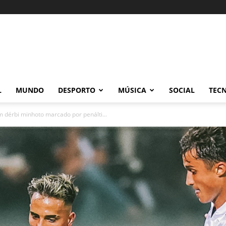
L
MUNDO
DESPORTO
MÚSICA
SOCIAL
TEC
 dérbi minhoto marcado por penálti...