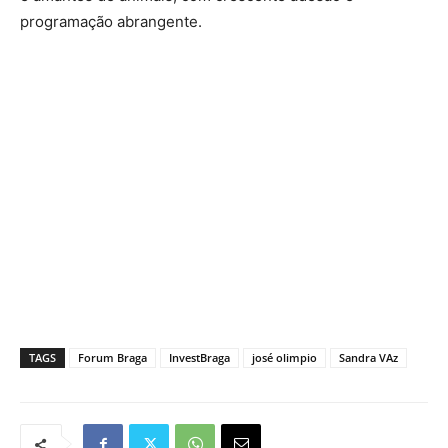
programação abrangente.
TAGS
Forum Braga
InvestBraga
josé olimpio
Sandra VAz