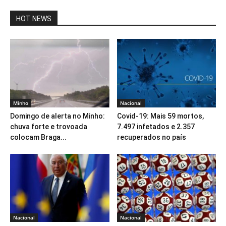
HOT NEWS
Minho
Nacional
Domingo de alerta no Minho:
Covid-19: Mais 59 mortos,
chuva forte e trovoada
7.497 infetados e 2.357
colocam Braga...
recuperados no país
Nacional
Nacional