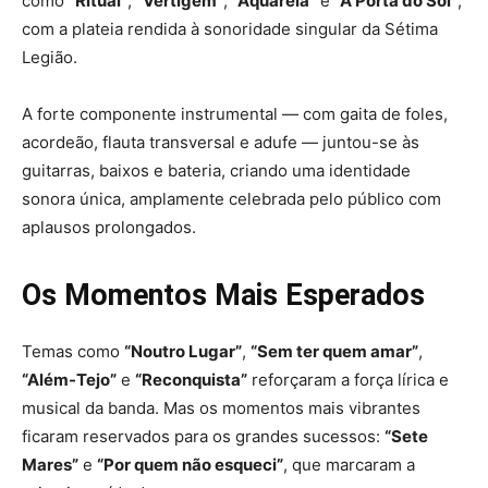
como
“Ritual”
,
“Vertigem”
,
“Aquarela”
e
“A Porta do Sol”
,
com a plateia rendida à sonoridade singular da Sétima
Legião.
A forte componente instrumental — com gaita de foles,
acordeão, flauta transversal e adufe — juntou-se às
guitarras, baixos e bateria, criando uma identidade
sonora única, amplamente celebrada pelo público com
aplausos prolongados.
Os Momentos Mais Esperados
Temas como
“Noutro Lugar”
,
“Sem ter quem amar”
,
“Além-Tejo”
e
“Reconquista”
reforçaram a força lírica e
musical da banda. Mas os momentos mais vibrantes
ficaram reservados para os grandes sucessos:
“Sete
Mares”
e
“Por quem não esqueci”
, que marcaram a