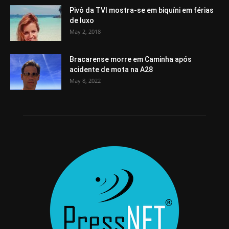
Pivô da TVI mostra-se em biquíni em férias
de luxo
May 2, 2018
Bracarense morre em Caminha após
acidente de mota na A28
May 8, 2022