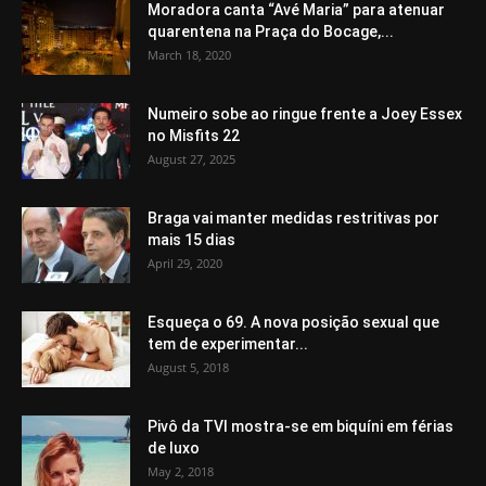
Moradora canta “Avé Maria” para atenuar
quarentena na Praça do Bocage,...
March 18, 2020
Numeiro sobe ao ringue frente a Joey Essex
no Misfits 22
August 27, 2025
Braga vai manter medidas restritivas por
mais 15 dias
April 29, 2020
Esqueça o 69. A nova posição sexual que
tem de experimentar...
August 5, 2018
Pivô da TVI mostra-se em biquíni em férias
de luxo
May 2, 2018