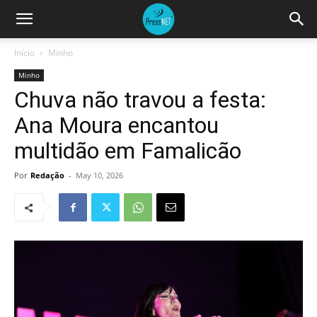
Início
Minho
Minho
Chuva não travou a festa:
Ana Moura encantou
multidão em Famalicão
Por
Redação
-
May 10, 2026