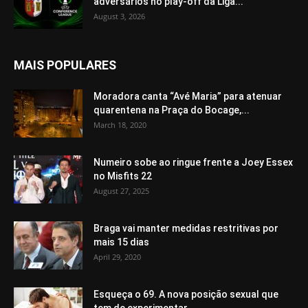
adversários no play-off da Liga...
August 3, 2026
MAIS POPULARES
Moradora canta “Avé Maria” para atenuar
quarentena na Praça do Bocage,...
March 18, 2020
Numeiro sobe ao ringue frente a Joey Essex
no Misfits 22
August 27, 2025
Braga vai manter medidas restritivas por
mais 15 dias
April 29, 2020
Esqueça o 69. A nova posição sexual que