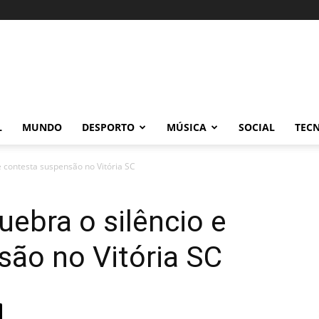
L
MUNDO
DESPORTO
MÚSICA
SOCIAL
TEC
e contesta suspensão no Vitória SC
uebra o silêncio e
são no Vitória SC