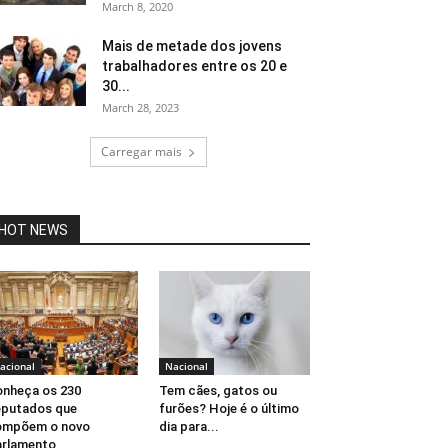
March 8, 2020
Mais de metade dos jovens
trabalhadores entre os 20 e
30...
March 28, 2023
Carregar mais
HOT NEWS
acional
Nacional
nheça os 230
Tem cães, gatos ou
putados que
furões? Hoje é o último
ompõem o novo
dia para...
rlamento