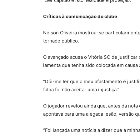
“Ser capitão é isto: lealdade e proteção.”
Críticas à comunicação do clube
Nélson Oliveira mostrou-se particularment
tornado público.
O avançado acusa o Vitória SC de justifica
lamenta que tenha sido colocada em causa a
“Dói-me ler que o meu afastamento é justif
falha foi não aceitar uma injustiça.”
O jogador revelou ainda que, antes da nota 
apontava para uma alegada lesão, versão que
“Foi lançada uma notícia a dizer que a minh