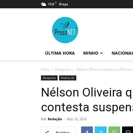
C
19.8
Braga
PressNET
ÚLTIMA HORA
MINHO
NACIONA
Início
Desporto
Nélson Oliveira quebra o silêncio 
Desporto
Vitória SC
Nélson Oliveira q
contesta suspen
Por
Redação
-
May 10, 2026
Partihar