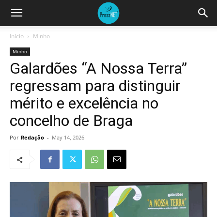
Início
Minho
Minho
Galardões “A Nossa Terra”
regressam para distinguir
mérito e excelência no
concelho de Braga
Por
Redação
-
May 14, 2026