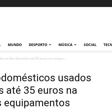
L
MUNDO
DESPORTO
MÚSICA
SOCIAL
TEC
os vai dar descontos até 35 euros na compra...
rodomésticos usados
s até 35 euros na
s equipamentos