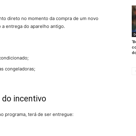
onto direto no momento da compra de um novo
a entrega do aparelho antigo.
D
‘B
co
do
condicionado;
cas congeladoras;
 do incentivo
o programa, terá de ser entregue: