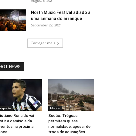
August 6, 2021
North Music Festival adiado a
uma semana do arranque
September 22, 2021
Carregar mais
HOT NEWS
esporto
Mundo
istiano Ronaldo vai
Sudão. Tréguas
stir a camisola da
permitem quase
ventus na próxima
normalidade, apesar de
poca
troca de acusações