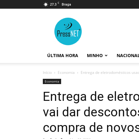
C
27.3
Braga
PressNET
ÚLTIMA HORA
MINHO
NACIONA
Início
Economia
Entrega de eletrodomésticos usad
Economia
Entrega de elet
vai dar desconto
compra de novo