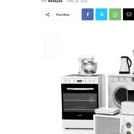
Por
Redação
-
May 20, 2026
Partihar