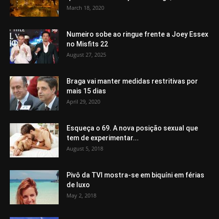
March 18, 2020
Numeiro sobe ao ringue frente a Joey Essex
no Misfits 22
August 27, 2025
Braga vai manter medidas restritivas por
mais 15 dias
April 29, 2020
Esqueça o 69. A nova posição sexual que
tem de experimentar...
August 5, 2018
Pivô da TVI mostra-se em biquíni em férias
de luxo
May 2, 2018