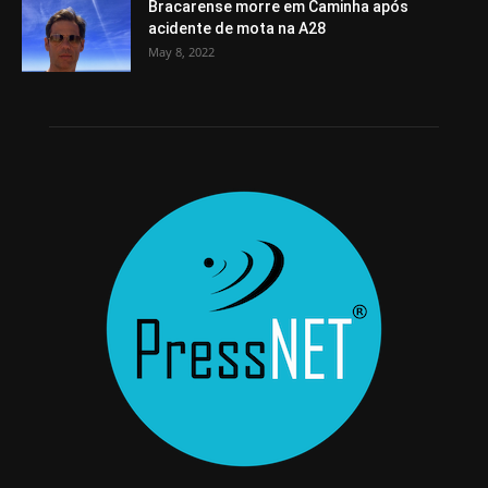
Bracarense morre em Caminha após
acidente de mota na A28
May 8, 2022