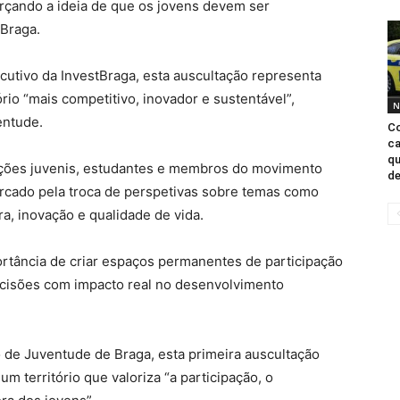
rçando a ideia de que os jovens devem ser
 Braga.
utivo da InvestBraga, esta auscultação representa
ório “mais competitivo, inovador e sustentável”,
N
entude.
Co
ca
qu
ações juvenis, estudantes e membros do movimento
de
arcado pela troca de perspetivas sobre temas como
ra, inovação e qualidade de vida.
ortância de criar espaços permanentes de participação
decisões com impacto real no desenvolvimento
 de Juventude de Braga, esta primeira auscultação
 território que valoriza “a participação, o