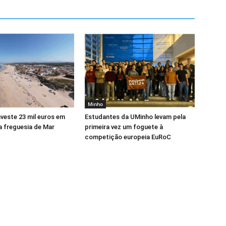
Minho
veste 23 mil euros em
Estudantes da UMinho levam pela
a freguesia de Mar
primeira vez um foguete à
competição europeia EuRoC