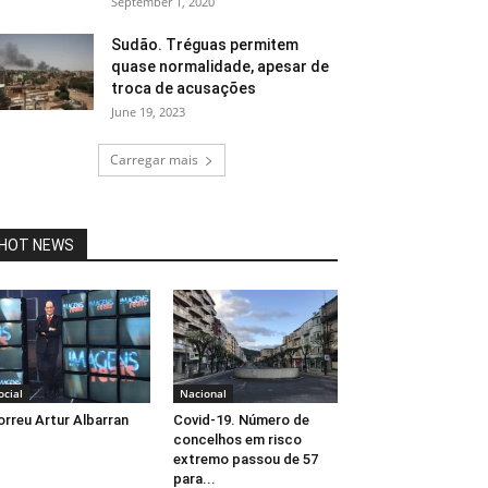
September 1, 2020
Sudão. Tréguas permitem
quase normalidade, apesar de
troca de acusações
June 19, 2023
Carregar mais
HOT NEWS
ocial
Nacional
rreu Artur Albarran
Covid-19. Número de
concelhos em risco
extremo passou de 57
para...