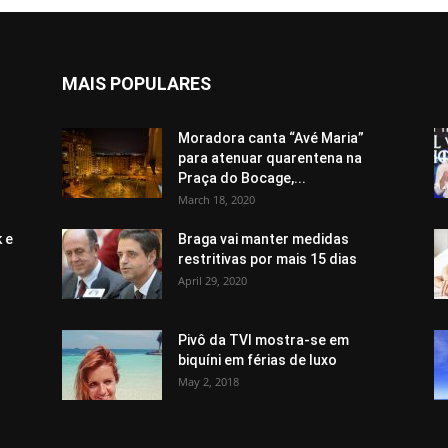
MAIS POPULARES
Moradora canta “Avé Maria”
para atenuar quarentena na
Praça do Bocage,...
March 18, 2020
 e
Braga vai manter medidas
restritivas por mais 15 dias
April 29, 2020
Pivô da TVI mostra-se em
biquíni em férias de luxo
May 2, 2018