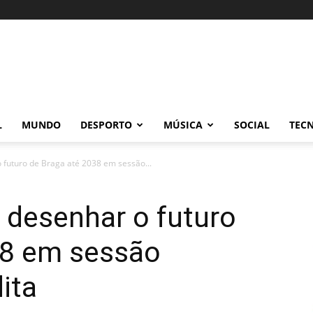
L
MUNDO
DESPORTO
MÚSICA
SOCIAL
TEC
 futuro de Braga até 2038 em sessão...
 desenhar o futuro
38 em sessão
dita