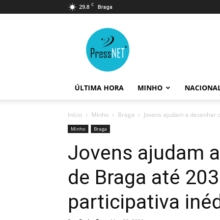
C
29.8
Braga
PressNET
ÚLTIMA HORA
MINHO
NACIONA
Início
Minho
Braga
Jovens ajudam a desenhar o
Minho
Braga
Jovens ajudam a
de Braga até 20
participativa iné