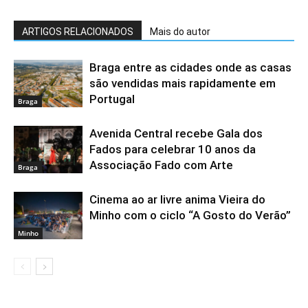
ARTIGOS RELACIONADOS
Mais do autor
Braga entre as cidades onde as casas
são vendidas mais rapidamente em
Portugal
Braga
Avenida Central recebe Gala dos
Fados para celebrar 10 anos da
Associação Fado com Arte
Braga
Cinema ao ar livre anima Vieira do
Minho com o ciclo “A Gosto do Verão”
Minho