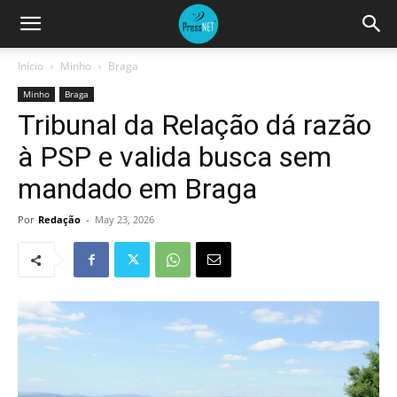
Início
Minho
Braga
Minho
Braga
Tribunal da Relação dá razão
à PSP e valida busca sem
mandado em Braga
Por
Redação
-
May 23, 2026