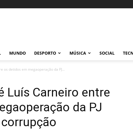
L
MUNDO
DESPORTO
MÚSICA
SOCIAL
TEC
tre os detidos em megaoperação da PJ...
 Luís Carneiro entre
egaoperação da PJ
 corrupção