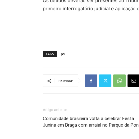
Os detidos deverão ser presentes ao Tribun
primeiro interrogatório judicial e aplicaçã
TAGS
ps
Partihar
Artigo anterior
Comunidade brasileira volta a celebrar Festa
Junina em Braga com arraial no Parque da Pon