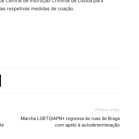
al Central de Instrução Criminal de Lisboa para
o das respetivas medidas de coação.
Próximo artigo
Marcha LGBTQIAPN+ regressa às ruas de Braga
te
com apelo à autodeterminação