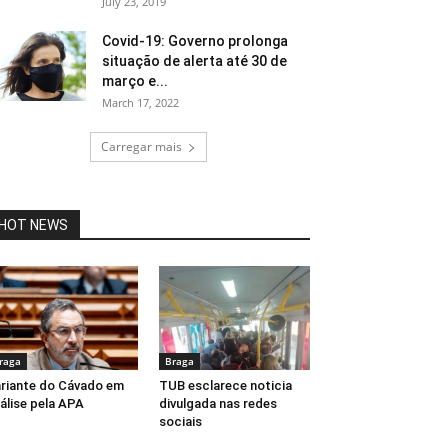
July 23, 2019
Covid-19: Governo prolonga
situação de alerta até 30 de
março e...
March 17, 2022
Carregar mais
HOT NEWS
raga
Braga
riante do Cávado em
TUB esclarece noticia
álise pela APA
divulgada nas redes
sociais