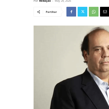
Por
Redação
-
May 28, 2026
Partihar