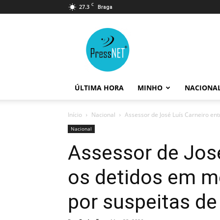
C
27.3
Braga
PressNET
ÚLTIMA HORA
MINHO
NACIONA
Início
Nacional
Assessor de José Luís Carneiro en
Nacional
Assessor de José
os detidos em m
por suspeitas de