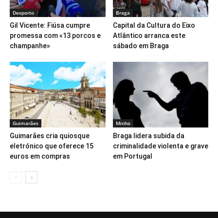
Desporto
Braga
Gil Vicente: Fiúsa cumpre
Capital da Cultura do Eixo
promessa com «13 porcos e
Atlântico arranca este
champanhe»
sábado em Braga
Guimarães
Minho
Guimarães cria quiosque
Braga lidera subida da
eletrónico que oferece 15
criminalidade violenta e grave
euros em compras
em Portugal