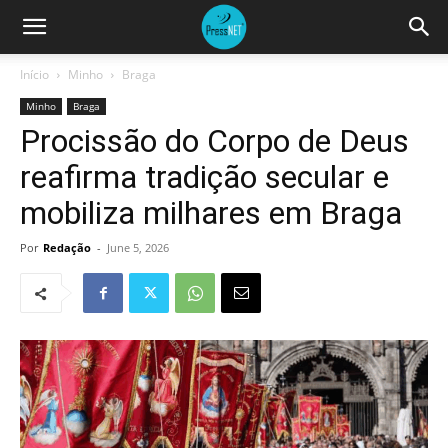
Início
Minho
Braga
Minho
Braga
Procissão do Corpo de Deus
reafirma tradição secular e
mobiliza milhares em Braga
Por
Redação
-
June 5, 2026