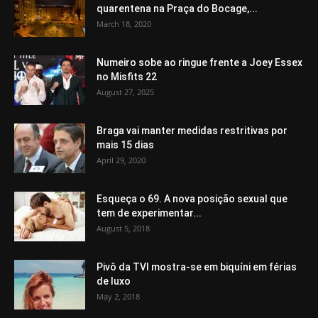
quarentena na Praça do Bocage,...
March 18, 2020
Numeiro sobe ao ringue frente a Joey Essex
no Misfits 22
August 27, 2025
Braga vai manter medidas restritivas por
mais 15 dias
April 29, 2020
Esqueça o 69. A nova posição sexual que
tem de experimentar...
August 5, 2018
Pivô da TVI mostra-se em biquíni em férias
de luxo
May 2, 2018