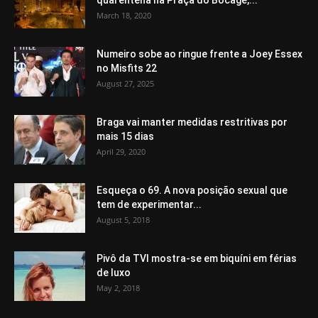
quarentena na Praça do Bocage,...
March 18, 2020
Numeiro sobe ao ringue frente a Joey Essex
no Misfits 22
August 27, 2025
Braga vai manter medidas restritivas por
mais 15 dias
April 29, 2020
Esqueça o 69. A nova posição sexual que
tem de experimentar...
August 5, 2018
Pivô da TVI mostra-se em biquíni em férias
de luxo
May 2, 2018