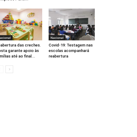
acional
Nacional
abertura das creches.
Covid-19: Testagem nas
sta garante apoio às
escolas acompanhará
mílias até ao final...
reabertura