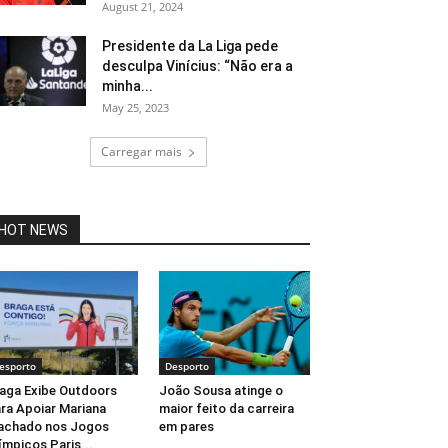
August 21, 2024
Presidente da La Liga pede
desculpa Vinícius: “Não era a
minha...
May 25, 2023
Carregar mais
HOT NEWS
esporto
Desporto
aga Exibe Outdoors
João Sousa atinge o
ra Apoiar Mariana
maior feito da carreira
achado nos Jogos
em pares
ímpicos Paris...