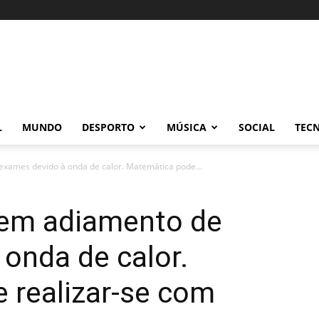
L
MUNDO
DESPORTO
MÚSICA
SOCIAL
TEC
xames devido à onda de calor. Matemática pode...
dem adiamento de
onda de calor.
 realizar-se com