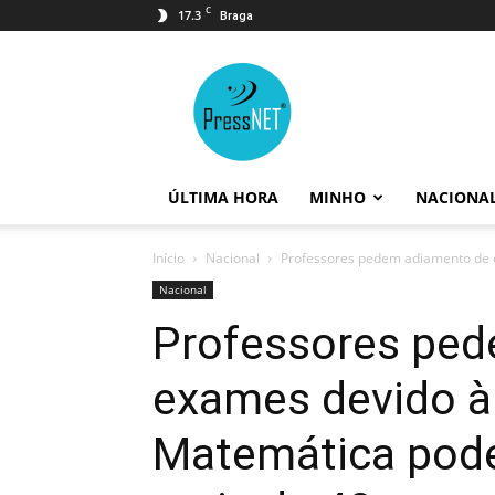
C
17.3
Braga
PressNET
ÚLTIMA HORA
MINHO
NACIONA
Início
Nacional
Professores pedem adiamento de e
Nacional
Professores pe
exames devido à 
Matemática pode