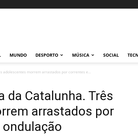
L
MUNDO
DESPORTO
MÚSICA
SOCIAL
TEC
s adolescentes morrem arrastados por correntes e...
a da Catalunha. Três
rrem arrastados por
e ondulação