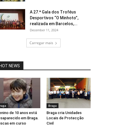
A 27.ª Gala dos Troféus
Desportivos “O Minhoto”,
realizada em Barcelos,...
December 11, 2024
Carregar mais
HOT NEWS
raga
Braga
nino de 10 anos está
Braga cria Unidades
saparecido em Braga.
Locais de Protecção
scas em curso
Civil