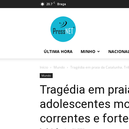
C
20.7
Braga
PressNET
ÚLTIMA HORA
MINHO
NACIONA
Início
Mundo
Tragédia em praia da Catalunha. Trê
Mundo
Tragédia em prai
adolescentes mo
correntes e fort