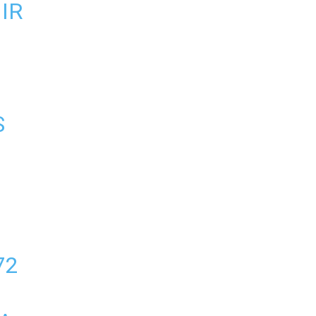
IR
S
72