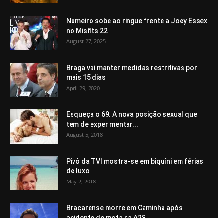
Numeiro sobe ao ringue frente a Joey Essex
no Misfits 22
August 27, 2025
Braga vai manter medidas restritivas por
mais 15 dias
April 29, 2020
Esqueça o 69. A nova posição sexual que
tem de experimentar...
August 5, 2018
Pivô da TVI mostra-se em biquíni em férias
de luxo
May 2, 2018
Bracarense morre em Caminha após
acidente de mota na A28