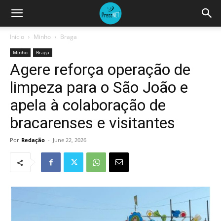
Início
Minho
Braga
Minho
Braga
Agere reforça operação de
limpeza para o São João e
apela à colaboração de
bracarenses e visitantes
Por
Redação
-
June 22, 2026