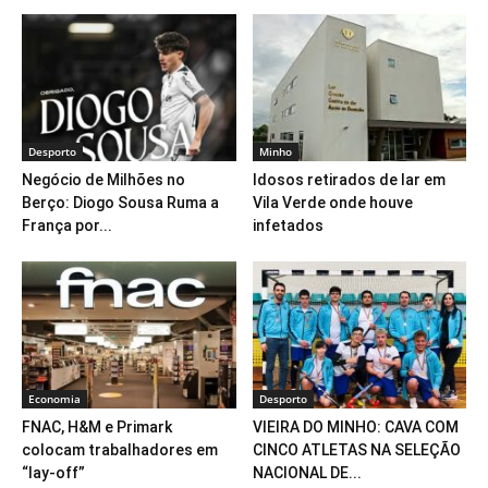
Desporto
Minho
Negócio de Milhões no
Idosos retirados de lar em
Berço: Diogo Sousa Ruma a
Vila Verde onde houve
França por...
infetados
Economia
Desporto
​FNAC, H&M e Primark
VIEIRA DO MINHO: CAVA COM
colocam trabalhadores em
CINCO ATLETAS NA SELEÇÃO
“lay-off”
NACIONAL DE...