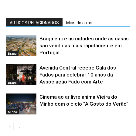
ARTIGOS RELACIONADOS
Mais do autor
Braga entre as cidades onde as casas
são vendidas mais rapidamente em
Portugal
Braga
Avenida Central recebe Gala dos
Fados para celebrar 10 anos da
Associação Fado com Arte
Braga
Cinema ao ar livre anima Vieira do
Minho com o ciclo “A Gosto do Verão”
Minho