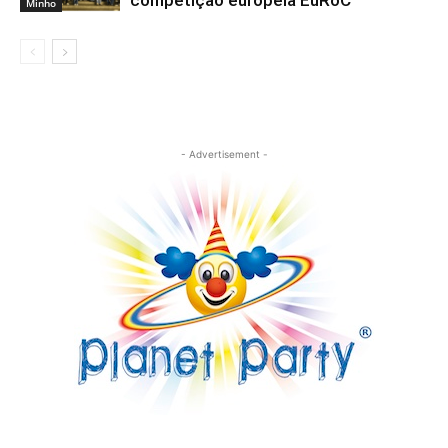
competição europeia EuRoC
Minho
- Advertisement -