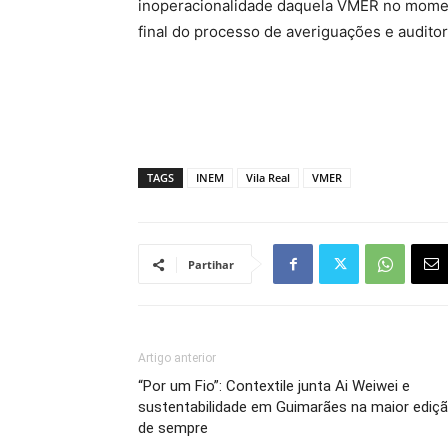
inoperacionalidade daquela VMER no momen
final do processo de averiguações e auditori
TAGS
INEM
Vila Real
VMER
Partihar
Artigo anterior
“Por um Fio”: Contextile junta Ai Weiwei e
sustentabilidade em Guimarães na maior ediç
de sempre