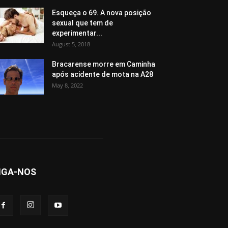
Esqueça o 69. A nova posição
sexual que tem de
experimentar...
August 5, 2018
Bracarense morre em Caminha
após acidente de mota na A28
May 8, 2022
IGA-NOS