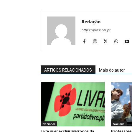
Redação
https://pressnet.pt
ARTIGOS RELACIONADOS
Mais do autor
Nacional
Nacional
Livre quer excluir Marrocos da
Professore