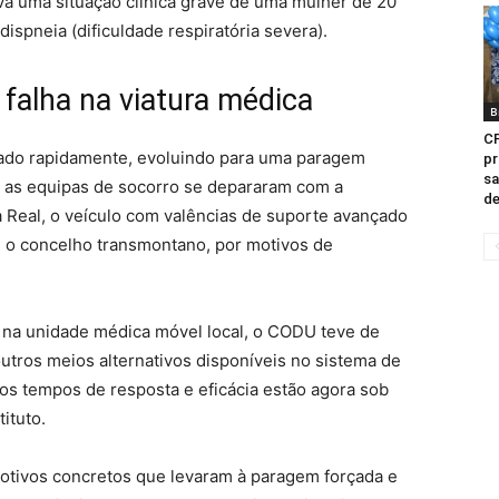
va uma situação clínica grave de uma mulher de 20
spneia (dificuldade respiratória severa).
falha na viatura médica
B
CP
orado rapidamente, evoluindo para uma paragem
pr
sa
e as equipas de socorro se depararam com a
de
a Real, o veículo com valências de suporte avançado
e o concelho transmontano, por motivos de
 na unidade médica móvel local, o CODU teve de
outros meios alternativos disponíveis no sistema de
os tempos de resposta e eficácia estão agora sob
ituto.
motivos concretos que levaram à paragem forçada e