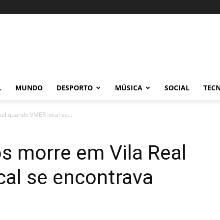
L
MUNDO
DESPORTO
MÚSICA
SOCIAL
TEC
al quando VMER local se...
s morre em Vila Real
al se encontrava