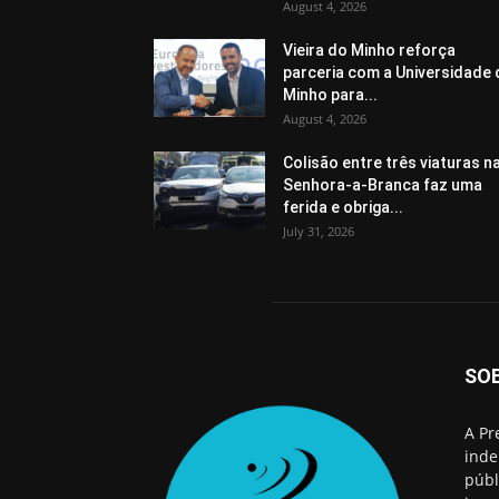
August 4, 2026
Vieira do Minho reforça
parceria com a Universidade
Minho para...
August 4, 2026
Colisão entre três viaturas n
Senhora-a-Branca faz uma
ferida e obriga...
July 31, 2026
SO
A Pr
inde
públ