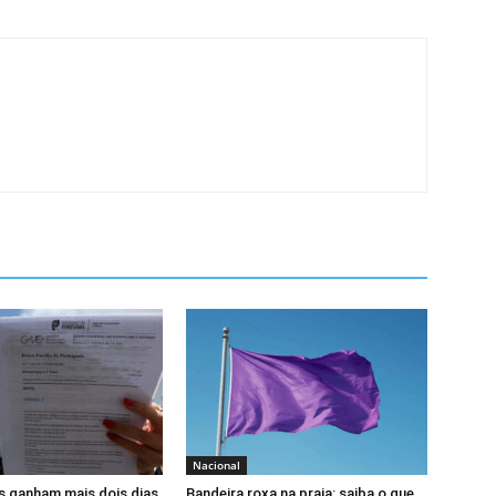
Nacional
s ganham mais dois dias
Bandeira roxa na praia: saiba o que