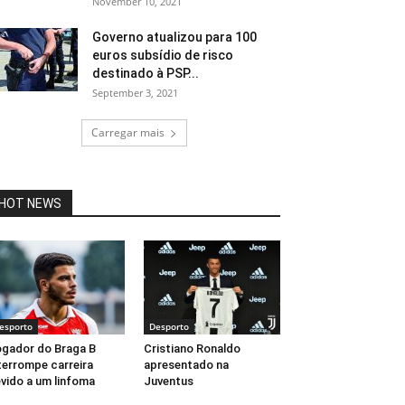
November 10, 2021
Governo atualizou para 100
euros subsídio de risco
destinado à PSP...
September 3, 2021
Carregar mais
HOT NEWS
esporto
Desporto
gador do Braga B
Cristiano Ronaldo
terrompe carreira
apresentado na
vido a um linfoma
Juventus