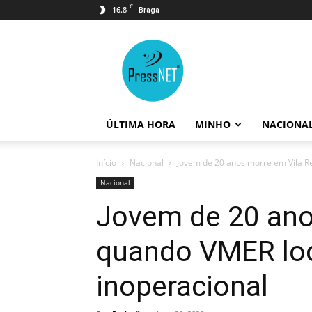
C
16.8
Braga
PressNET
ÚLTIMA HORA
MINHO
NACIONA
Início
Nacional
Jovem de 20 anos morre em Vila Re
Nacional
Jovem de 20 ano
quando VMER loc
inoperacional