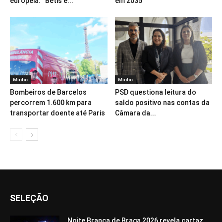
europeia: “Bétis é...
em 2035
Minho
Minho
Bombeiros de Barcelos
PSD questiona leitura do
percorrem 1.600 km para
saldo positivo nas contas da
transportar doente até Paris
Câmara da...
SELEÇÃO
Noite Branca de Braga 2026 revela cartaz