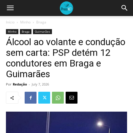
Início
Minho
Braga
Minho
Braga
Guimarães
Álcool ao volante e condução
sem carta: PSP detém 12
condutores em Braga e
Guimarães
Por
Redação
-
July 7, 2026