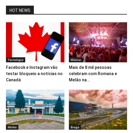
HOT NEWS
Tecnologia
Música
Facebook e Instagram vão
Mais de 8 mil pessoas
testar bloqueio a notícias no
celebram com Romana e
Canadá
Melão na...
Minho
Braga