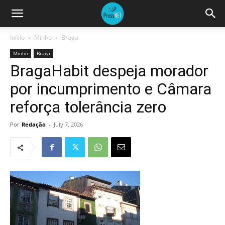
Início
Minho
Braga
Minho
Braga
BragaHabit despeja morador
por incumprimento e Câmara
reforça tolerância zero
Por
Redação
-
July 7, 2026