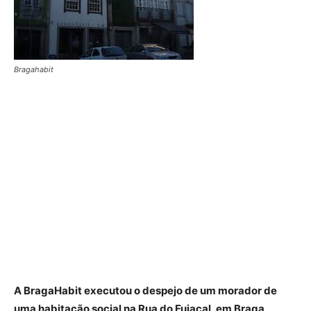
Bragahabit
A BragaHabit executou o despejo de um morador de
uma habitação social na Rua do Fujacal, em Braga,