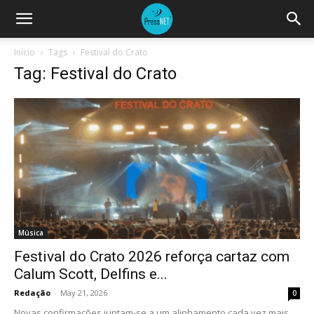
Início
Tags
Festival do Crato
Tag: Festival do Crato
Música
Festival do Crato 2026 reforça cartaz com
Calum Scott, Delfins e...
Redação
-
May 21, 2026
0
Novas confirmações juntam-se a um alinhamento cada vez mais