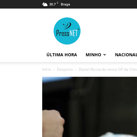
C
30.7
Braga
PressNET
ÚLTIMA HORA
MINHO
NACIONA
Início
Desporto
Daniel Ricciardo vence GP da Chi