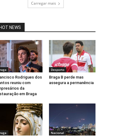
Carregar mais
HOT NEWS
raga
Desporto
ancisco Rodrigues dos
Braga B perde mas
ntos reuniu com
assegura a permanência
presários da
stauração em Braga
raga
Nacional