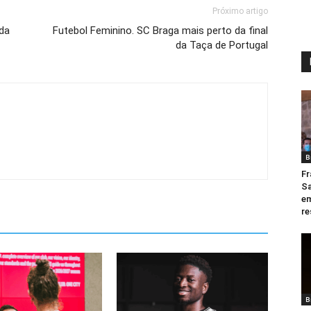
Próximo artigo
 da
Futebol Feminino. SC Braga mais perto da final
da Taça de Portugal
B
Fr
Sa
em
re
B