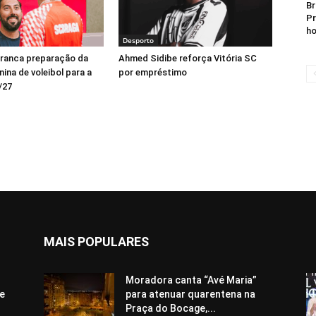
Br
Pr
ho
Desporto
rranca preparação da
Ahmed Sidibe reforça Vitória SC
ina de voleibol para a
por empréstimo
/27
MAIS POPULARES
Moradora canta “Avé Maria”
e
para atenuar quarentena na
Praça do Bocage,...