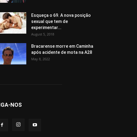
Esqueça o 69. A nova posição
sexual que tem de
experimentar...
August 5, 2018
Bracarense morre em Caminha
após acidente de mota na A28
May 8, 2022
IGA-NOS