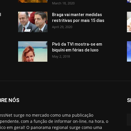
March 18, 2020
l
Braga vai manter medidas
restritivas por mais 15 dias
April 29, 2020
Pivô da TVI mostra-se em
biquíni em férias de luxo
May 2, 2018
BRE NÓS
S
essNet surge no mercado como uma publicação
pendente, com a função de informar on-line, na hora, o
ico em geral! O panorama regional surge como uma