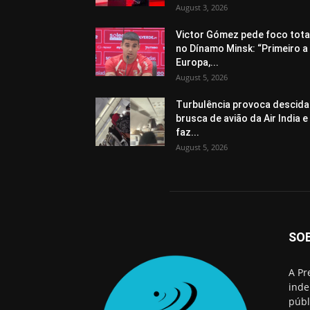
August 3, 2026
Victor Gómez pede foco tota
no Dínamo Minsk: “Primeiro a
Europa,...
August 5, 2026
Turbulência provoca descida
brusca de avião da Air India e
faz...
August 5, 2026
SO
A Pr
inde
públ