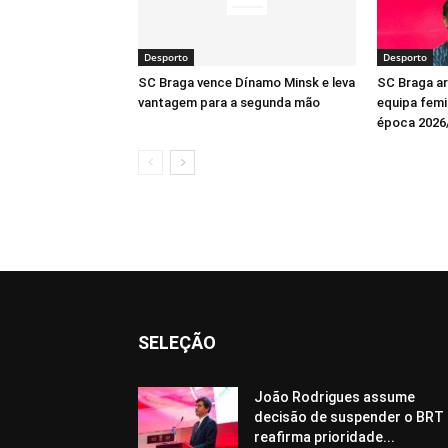
Desporto
Desporto
SC Braga vence Dínamo Minsk e leva
SC Braga a
vantagem para a segunda mão
equipa femin
época 2026
SELEÇÃO
João Rodrigues assume
decisão de suspender o BRT 
reafirma prioridade...