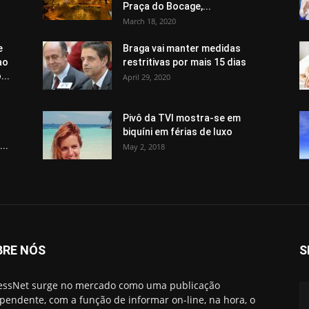
Praça do Bocage,...
March 18, 2020
e
Braga vai manter medidas
ao
restritivas por mais 15 dias
..
April 29, 2020
Pivô da TVI mostra-se em
biquíni em férias de luxo
..
May 2, 2018
BRE NÓS
S
essNet surge no mercado como uma publicação
pendente, com a função de informar on-line, na hora, o