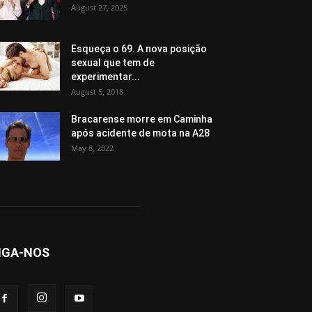
August 27, 2025
Esqueça o 69. A nova posição
sexual que tem de
experimentar...
August 5, 2018
Bracarense morre em Caminha
após acidente de mota na A28
May 8, 2022
IGA-NOS