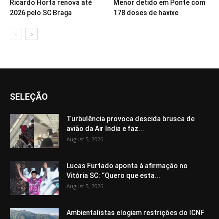
Ricardo Horta renova até
Menor detido em Ponte com
2026 pelo SC Braga
178 doses de haxixe
SELEÇÃO
Turbulência provoca descida brusca de
avião da Air India e faz...
August 5, 2026
Lucas Furtado aponta à afirmação no
Vitória SC: “Quero que esta...
August 5, 2026
Ambientalistas elogiam restrições do ICNF