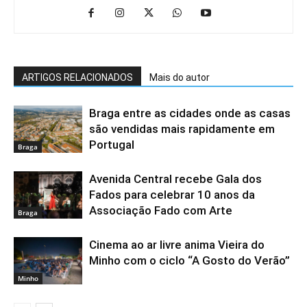
ARTIGOS RELACIONADOS
Mais do autor
Braga entre as cidades onde as casas
são vendidas mais rapidamente em
Portugal
Braga
Avenida Central recebe Gala dos
Fados para celebrar 10 anos da
Associação Fado com Arte
Braga
Cinema ao ar livre anima Vieira do
Minho com o ciclo “A Gosto do Verão”
Minho