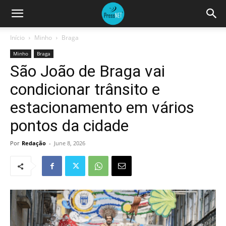
Início
Minho
Braga
Minho
Braga
São João de Braga vai
condicionar trânsito e
estacionamento em vários
pontos da cidade
Por
Redação
-
June 8, 2026