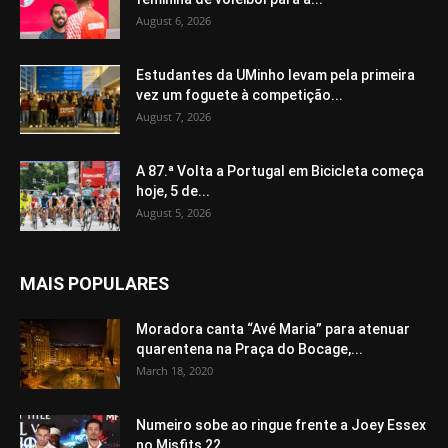
August 6, 2026
Estudantes da UMinho levam pela primeira
vez um foguete à competição...
August 7, 2026
A 87.ª Volta a Portugal em Bicicleta começa
hoje, 5 de...
August 5, 2026
MAIS POPULARES
Moradora canta “Avé Maria” para atenuar
quarentena na Praça do Bocage,...
March 18, 2020
Numeiro sobe ao ringue frente a Joey Essex
no Misfits 22