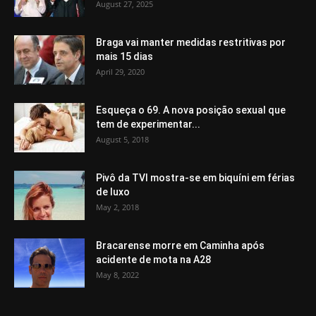
August 27, 2025
Braga vai manter medidas restritivas por
mais 15 dias
April 29, 2020
Esqueça o 69. A nova posição sexual que
tem de experimentar...
August 5, 2018
Pivô da TVI mostra-se em biquíni em férias
de luxo
May 2, 2018
Bracarense morre em Caminha após
acidente de mota na A28
May 8, 2022