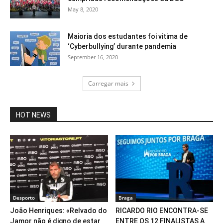
May 8, 2020
Maioria dos estudantes foi vitima de
‘Cyberbullying’ durante pandemia
September 16, 2020
Carregar mais
HOT NEWS
Desporto
Braga
João Henriques: «Relvado do
RICARDO RIO ENCONTRA-SE
Jamor não é digno de estar
ENTRE OS 12 FINALISTAS A