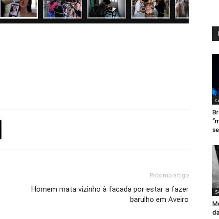
C
Br
“m
se
Próximo artigo
Homem mata vizinho à facada por estar a fazer
S
barulho em Aveiro
Mo
da