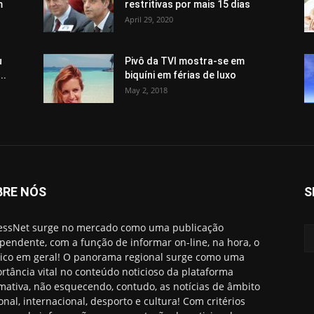
m
restritivas por mais 15 dias
April 29, 2020
u
Pivô da TVI mostra-se em
..
biquíni em férias de luxo
May 2, 2018
BRE NÓS
S
essNet surge no mercado como uma publicação
pendente, com a função de informar on-line, na hora, o
ico em geral! O panorama regional surge como uma
rtância vital no conteúdo noticioso da plataforma
rmativa, não esquecendo, contudo, as notícias de âmbito
onal, internacional, desporto e cultura! Com critérios