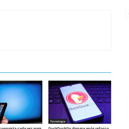
Tecnologia
 conquista cada vez mais
DuckDuckGo dispara após reforço