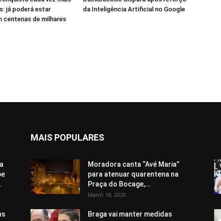
: já poderá estar
da Inteligência Artificial no Google
 centenas de milhares
MAIS POPULARES
a
Moradora canta “Avé Maria”
pe
para atenuar quarentena na
.
Praça do Bocage,...
March 18, 2020
ns
Braga vai manter medidas