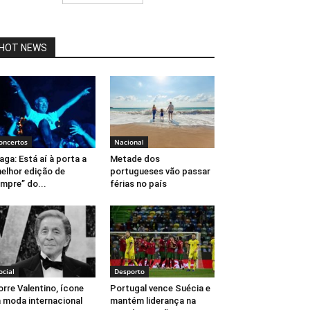
HOT NEWS
oncertos
Nacional
aga: Está aí à porta a
Metade dos
elhor edição de
portugueses vão passar
mpre” do...
férias no país
ocial
Desporto
rre Valentino, ícone
Portugal vence Suécia e
 moda internacional
mantém liderança na