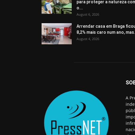
para proteger a natureza co
o...
August 6, 2026
Arrendar casa em Braga fico
8,2% mais caro num ano, mas.
August 4, 2026
SO
A Pr
inde
públ
impo
infi
naci