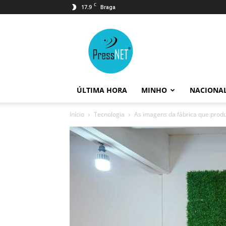
C
17.9
Braga
PressNET
ÚLTIMA HORA
MINHO
NACIONA
Início
Tecnologia
As imagens da fábrica que prod