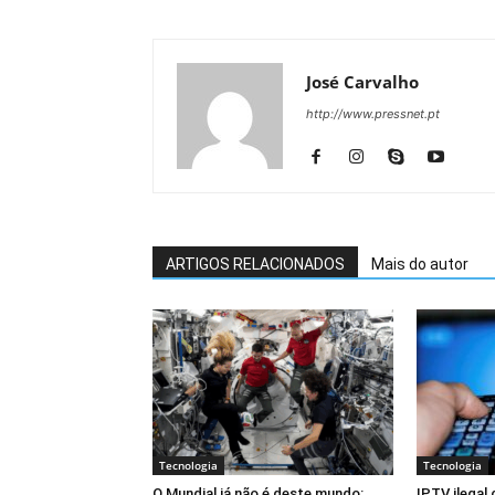
José Carvalho
http://www.pressnet.pt
ARTIGOS RELACIONADOS
Mais do autor
Tecnologia
Tecnologia
O Mundial já não é deste mundo:
IPTV ilegal