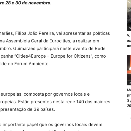
tre 28 e 30 de novembro.
D
ães, Filipa João Pereira, vai apresentar as políticas
V.
 Assembleia Geral da Eurocities, a realizar em
ex
ao
embro. Guimarães participará neste evento de Rede
anha “Cities4Europe – Europe for Citizens”, como
idade do Fórum Ambiente.
D
M
s europeias, composta por governos locais e
pr
Sp
europeias. Estão presentes nesta rede 140 das maiores
20
epresentação de 39 países.
r o importante papel que os governos locais devem