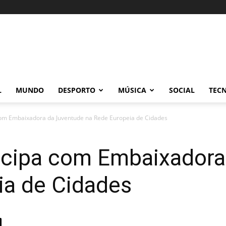
L
MUNDO
DESPORTO
MÚSICA
SOCIAL
TEC
om Embaixadora da Juventude na Rede Europeia de Cidades
icipa com Embaixadora
ia de Cidades