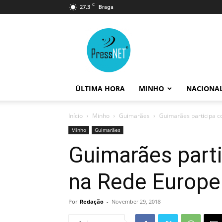
C
27.3
Braga
PressNET
ÚLTIMA HORA
MINHO
NACIONA
Início
Minho
Guimarães
Guimarães participa c
Minho
Guimarães
Guimarães part
na Rede Europe
Por
Redação
-
November 29, 2018