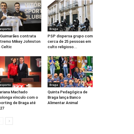
esporto
Braga
 Guimarães contrata
PSP dispersa grupo com
tremo Mikey Johnston
cerca de 25 pessoas em
 Celtic
culto religioso...
esporto
Braga
ariana Machado
Quinta Pedagógica de
olonga vínculo com o
Braga lança Banco
orting de Braga até
Alimentar Animal
27