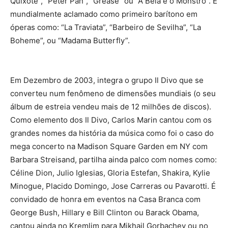
Quixote”, “Peter Pan”, “Grease” ou “A Bela e o Monstro”. É
mundialmente aclamado como primeiro barítono em
óperas como: “La Traviata”, “Barbeiro de Sevilha”, “La
Boheme”, ou “Madama Butterfly”.
Em Dezembro de 2003, integra o grupo Il Divo que se
converteu num fenômeno de dimensões mundiais (o seu
álbum de estreia vendeu mais de 12 milhões de discos).
Como elemento dos Il Divo, Carlos Marin cantou com os
grandes nomes da história da música como foi o caso do
mega concerto na Madison Square Garden em NY com
Barbara Streisand, partilha ainda palco com nomes como:
Céline Dion, Julio Iglesias, Gloria Estefan, Shakira, Kylie
Minogue, Placido Domingo, Jose Carreras ou Pavarotti. É
convidado de honra em eventos na Casa Branca com
George Bush, Hillary e Bill Clinton ou Barack Obama,
cantou ainda no Kremlim para Mikhail Gorbachev ou no