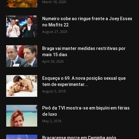
March 18, 2020
Numeiro sobe ao ringue frente a Joey Essex
no Misfits 22
August 27, 2025
Braga vai manter medidas restritivas por
mais 15 dias
April 29, 2020
Esqueça o 69. A nova posição sexual que
tem de experimentar...
August 5, 2018
Pivô da TVI mostra-se em biquíni em férias
de luxo
May 2, 2018
Bracarense morre em Caminha após