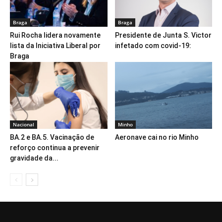
Braga
Braga
Rui Rocha lidera novamente
Presidente de Junta S. Victor
lista da Iniciativa Liberal por
infetado com covid-19:
Braga
Nacional
Minho
BA.2 e BA.5. Vacinação de
Aeronave cai no rio Minho
reforço continua a prevenir
gravidade da...