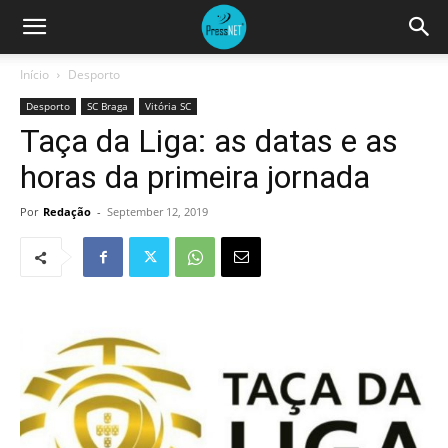
Início
Desporto
Desporto
SC Braga
Vitória SC
Taça da Liga: as datas e as
horas da primeira jornada
Por
Redação
-
September 12, 2019