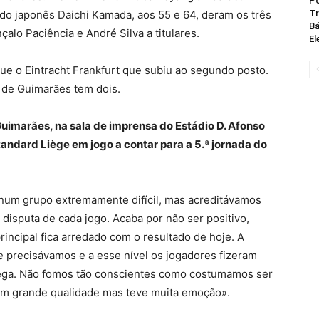
Po
do japonês Daichi Kamada, aos 55 e 64, deram os três
Tr
Bá
lo Paciência e André Silva a titulares.
El
ue o Eintracht Frankfurt que subiu ao segundo posto.
a de Guimarães tem dois.
 Guimarães, na sala de imprensa do Estádio D. Afonso
tandard Liège em jogo a contar para a 5.ª jornada do
 num grupo extremamente difícil, mas acreditávamos
isputa de cada jogo. Acaba por não ser positivo,
incipal fica arredado com o resultado de hoje. A
 precisávamos e a esse nível os jogadores fizeram
rega. Não fomos tão conscientes como costumamos ser
om grande qualidade mas teve muita emoção».