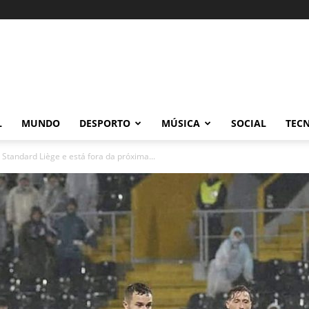
L
MUNDO
DESPORTO
MÚSICA
SOCIAL
TEC
tandard Liège e está fora da próxima...