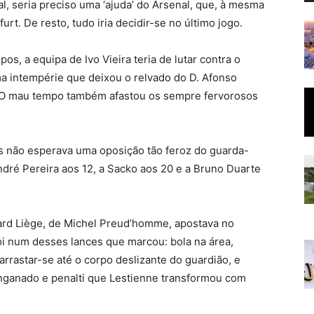
l, seria preciso uma ‘ajuda’ do Arsenal, que, à mesma
urt. De resto, tudo iria decidir-se no último jogo.
os, a equipa de Ivo Vieira teria de lutar contra o
a intempérie que deixou o relvado do D. Afonso
 O mau tempo também afastou os sempre fervorosos
es não esperava uma oposição tão feroz do guarda-
ndré Pereira aos 12, a Sacko aos 20 e a Bruno Duarte
dard Liège, de Michel Preud’homme, apostava no
oi num desses lances que marcou: bola na área,
arrastar-se até o corpo deslizante do guardião, e
 enganado e penalti que Lestienne transformou com