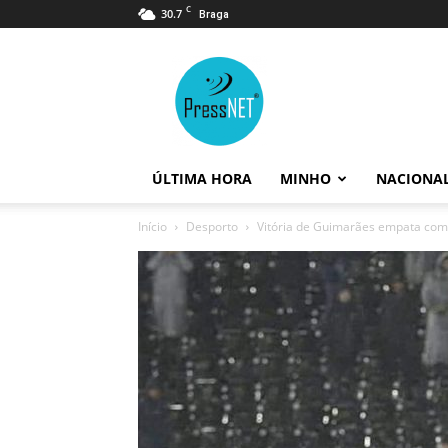
C
30.7
Braga
PressNET
ÚLTIMA HORA
MINHO
NACIONA
Início
Desporto
Vitória de Guimarães empata com S