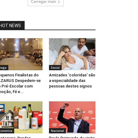
Carregar mais
HOT NEWS
raga
Social
quenos Finalistas do
Amizades ‘coloridas’ são
AZARUS Despedem-se
a especialidade das
 Pré-Escolar com
pessoas destes signos
oção, Fé e...
conomia
Nacional