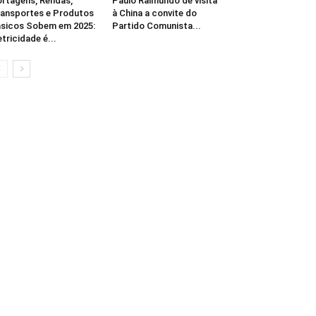
rtagens, Rendas,
Paulo Raimundo de visita
ansportes e Produtos
à China a convite do
sicos Sobem em 2025:
Partido Comunista...
etricidade é...