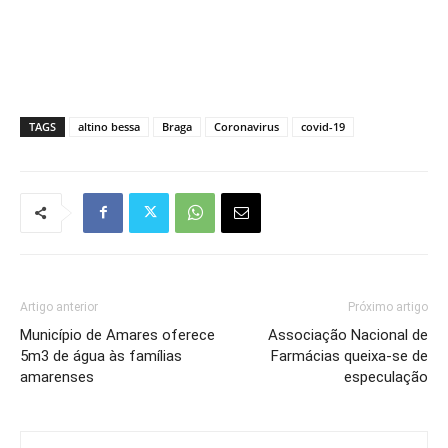
TAGS
altino bessa
Braga
Coronavirus
covid-19
Artigo anterior
Próximo artigo
Município de Amares oferece
Associação Nacional de
5m3 de água às famílias
Farmácias queixa-se de
amarenses
especulação