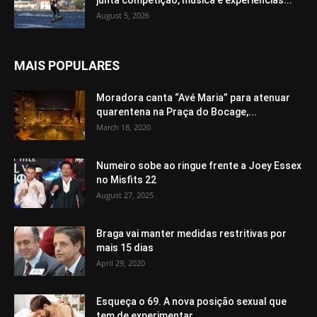
junta competição, música e experiências...
August 5, 2026
MAIS POPULARES
Moradora canta “Avé Maria” para atenuar
quarentena na Praça do Bocage,...
March 18, 2020
Numeiro sobe ao ringue frente a Joey Essex
no Misfits 22
August 27, 2025
Braga vai manter medidas restritivas por
mais 15 dias
April 29, 2020
Esqueça o 69. A nova posição sexual que
tem de experimentar...